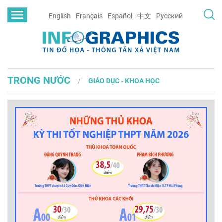
English
Français
Español
中文
Русский
TRONG NƯỚC
GIÁO DỤC - KHOA HỌC