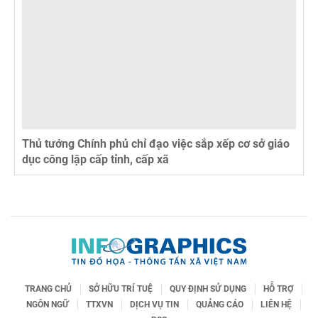
Thủ tướng Chính phủ chỉ đạo việc sắp xếp cơ sở giáo
dục công lập cấp tỉnh, cấp xã
TRANG CHỦ
SỞ HỮU TRÍ TUỆ
QUY ĐỊNH SỬ DỤNG
HỖ TRỢ
NGÔN NGỮ
TTXVN
DỊCH VỤ TIN
QUẢNG CÁO
LIÊN HỆ