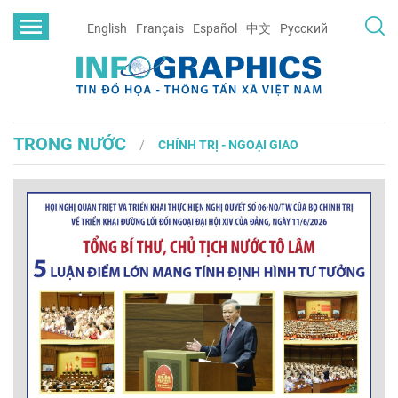
English
Français
Español
中文
Русский
TRONG NƯỚC
CHÍNH TRỊ - NGOẠI GIAO