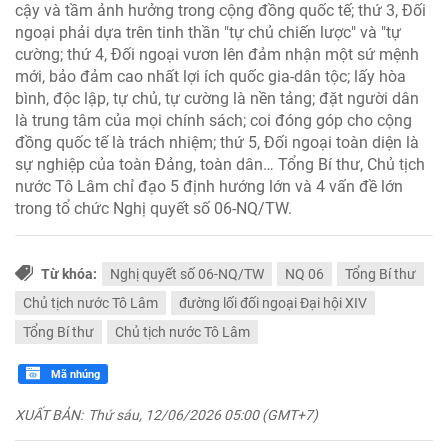
cậy và tầm ảnh hưởng trong cộng đồng quốc tế; thứ 3, Đối
ngoại phải dựa trên tinh thần "tự chủ chiến lược" và "tự
cường; thứ 4, Đối ngoại vươn lên đảm nhận một sứ mệnh
mới, bảo đảm cao nhất lợi ích quốc gia-dân tộc; lấy hòa
bình, độc lập, tự chủ, tự cường là nền tảng; đặt người dân
là trung tâm của mọi chính sách; coi đóng góp cho cộng
đồng quốc tế là trách nhiệm; thứ 5, Đối ngoại toàn diện là
sự nghiệp của toàn Đảng, toàn dân… Tổng Bí thư, Chủ tịch
nước Tô Lâm chỉ đạo 5 định hướng lớn và 4 vấn đề lớn
trong tổ chức Nghị quyết số 06-NQ/TW.
Từ khóa:
Nghị quyết số 06-NQ/TW
NQ 06
Tổng Bí thư
Chủ tịch nước Tô Lâm
đường lối đối ngoại Đại hội XIV
Tổng Bí thư
Chủ tịch nước Tô Lâm
Mã nhúng
XUẤT BẢN:
Thứ sáu, 12/06/2026 05:00 (GMT+7)