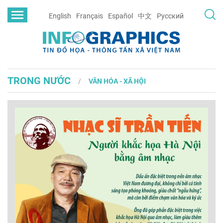
English
Français
Español
中文
Русский
TRONG NƯỚC
VĂN HÓA - XÃ HỘI