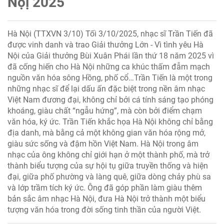
Nộị 2025
Hà Nội (TTXVN 3/10) Tối 3/10/2025, nhạc sĩ Trần Tiến đã
được vinh danh và trao Giải thưởng Lớn - Vì tình yêu Hà
Nội của Giải thưởng Bùi Xuân Phái lần thứ 18 năm 2025 vì
đã cống hiến cho Hà Nội những ca khúc thấm đẫm mạch
nguồn văn hóa sông Hồng, phố cổ…Trần Tiến là một trong
những nhạc sĩ để lại dấu ấn đặc biệt trong nền âm nhạc
Việt Nam đương đại, không chỉ bởi cá tính sáng tạo phóng
khoáng, giàu chất “ngẫu hứng”, mà còn bởi điểm chạm
văn hóa, ký ức. Trần Tiến khắc họa Hà Nội không chỉ bằng
địa danh, mà bằng cả một không gian văn hóa rộng mở,
giàu sức sống và đậm hồn Việt Nam. Hà Nội trong âm
nhạc của ông không chỉ giới hạn ở một thành phố, mà trở
thành biểu tượng của sự hội tụ giữa truyền thống và hiện
đại, giữa phố phường và làng quê, giữa dòng chảy phù sa
và lớp trầm tích ký ức. Ông đã góp phần làm giàu thêm
bản sắc âm nhạc Hà Nội, đưa Hà Nội trở thành một biểu
tượng văn hóa trong đời sống tinh thần của người Việt.