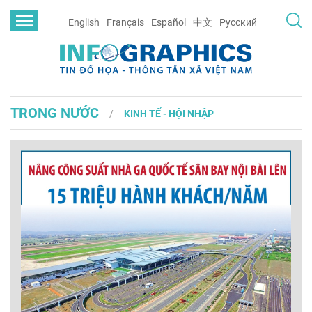
English
Français
Español
中文
Русский
TRONG NƯỚC
KINH TẾ - HỘI NHẬP