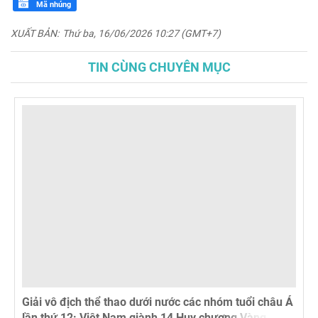
Mã nhúng
XUẤT BẢN:
Thứ ba, 16/06/2026 10:27 (GMT+7)
TIN CÙNG CHUYÊN MỤC
Giải vô địch thể thao dưới nước các nhóm tuổi châu Á
lần thứ 12: Việt Nam giành 14 Huy chương Vàng