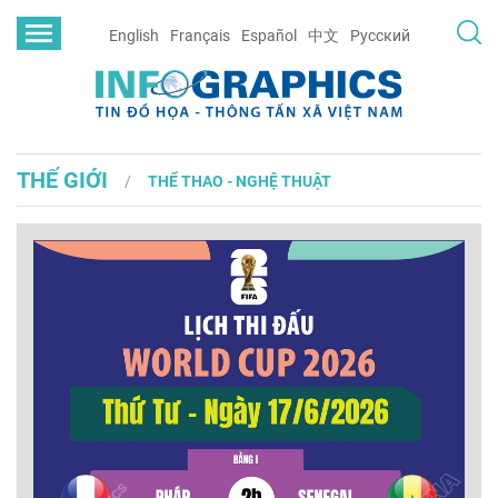
English
Français
Español
中文
Русский
THẾ GIỚI
THỂ THAO - NGHỆ THUẬT