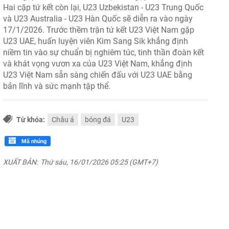
Hai cặp tứ kết còn lại, U23 Uzbekistan - U23 Trung Quốc
và U23 Australia - U23 Hàn Quốc sẽ diễn ra vào ngày
17/1/2026. Trước thềm trận tứ kết U23 Việt Nam gặp
U23 UAE, huấn luyện viên Kim Sang Sik khẳng định
niềm tin vào sự chuẩn bị nghiêm túc, tinh thần đoàn kết
và khát vọng vươn xa của U23 Việt Nam, khẳng định
U23 Việt Nam sẵn sàng chiến đấu với U23 UAE bằng
bản lĩnh và sức mạnh tập thể.
Từ khóa:
Châu á
bóng đá
U23
Mã nhúng
XUẤT BẢN:
Thứ sáu, 16/01/2026 05:25 (GMT+7)