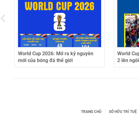
t
World Cup 2026: Mở ra kỷ nguyên
World Cup
p
mới của bóng đá thế giới
2 lên ngô
TRANG CHỦ
SỞ HỮU TRÍ TUỆ