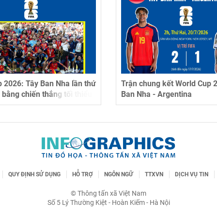
 2026: Tây Ban Nha lần thứ
Trận chung kết World Cup 
i bằng chiến thắng tối thiểu
Ban Nha - Argentina
QUY ĐỊNH SỬ DỤNG
HỖ TRỢ
NGÔN NGỮ
TTXVN
DỊCH VỤ TIN
© Thông tấn xã Việt Nam
Số 5 Lý Thường Kiệt - Hoàn Kiếm - Hà Nội