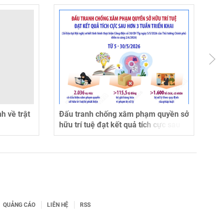
t
Đấu tranh chống xâm phạm quyền sở
Hà Nội đ
hữu trí tuệ đạt kết quả tích cực sau
phòng ch
hơn 3 tuần triển khai
cứu hộ t
QUẢNG CÁO
LIÊN HỆ
RSS