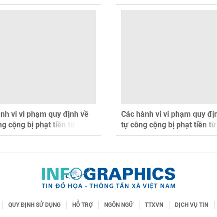
i phạm quy định về
Các hành vi vi phạm quy định về trậ
bị phạt tiền từ
tự công cộng bị phạt tiền từ
0.000 đồng từ
2.000.000 - 3.000.000 đồng từ
15/12/2025
QUY ĐỊNH SỬ DỤNG
HỖ TRỢ
NGÔN NGỮ
TTXVN
DỊCH VỤ TIN