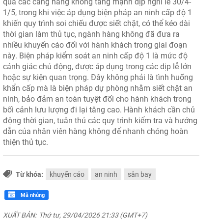
qua các cảng hàng không tăng mạnh dịp nghỉ lễ 30/4-
1/5, trong khi việc áp dụng biện pháp an ninh cấp độ 1
khiến quy trình soi chiếu được siết chặt, có thể kéo dài
thời gian làm thủ tục, ngành hàng không đã đưa ra
nhiều khuyến cáo đối với hành khách trong giai đoạn
này. Biện pháp kiểm soát an ninh cấp độ 1 là mức độ
cảnh giác chủ động, được áp dụng trong các dịp lễ lớn
hoặc sự kiện quan trọng. Đây không phải là tình huống
khẩn cấp mà là biện pháp dự phòng nhằm siết chặt an
ninh, bảo đảm an toàn tuyệt đối cho hành khách trong
bối cảnh lưu lượng đi lại tăng cao. Hành khách cần chủ
động thời gian, tuân thủ các quy trình kiểm tra và hướng
dẫn của nhân viên hàng không để nhanh chóng hoàn
thiện thủ tục.
Từ khóa:
khuyến cáo
an ninh
sân bay
Mã nhúng
XUẤT BẢN:
Thứ tư, 29/04/2026 21:33 (GMT+7)