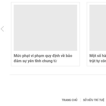
Mức phạt vi phạm quy định về bảo
Một số hành vi v
đảm sự yên tĩnh chung từ
trật tự công cộng 
15/12/2025
3.000.000 - 4.00
15/12/2025
TRANG CHỦ
SỞ HỮU TRÍ TUỆ