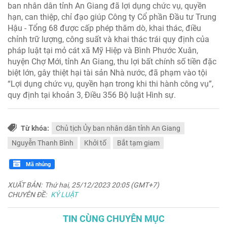
ban nhân dân tỉnh An Giang đã lợi dụng chức vụ, quyền
hạn, can thiệp, chỉ đạo giúp Công ty Cổ phần Đầu tư Trung
Hậu - Tổng 68 được cấp phép thăm dò, khai thác, điều
chỉnh trữ lượng, công suất và khai thác trái quy định của
pháp luật tại mỏ cát xã Mỹ Hiệp và Bình Phước Xuân,
huyện Chợ Mới, tỉnh An Giang, thu lợi bất chính số tiền đặc
biệt lớn, gây thiệt hại tài sản Nhà nước, đã phạm vào tội
“Lợi dụng chức vụ, quyền hạn trong khi thi hành công vụ”,
quy định tại khoản 3, Điều 356 Bộ luật Hình sự.
Từ khóa:
Chủ tịch Ủy ban nhân dân tỉnh An Giang
Nguyễn Thanh Bình
Khởi tố
Bắt tạm giam
Mã nhúng
XUẤT BẢN:
Thứ hai, 25/12/2023 20:05 (GMT+7)
CHUYÊN ĐỀ:
KỶ LUẬT
TIN CÙNG CHUYÊN MỤC