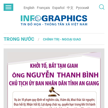
English
Français
Español
中文
Русский
TRONG NƯỚC
CHÍNH TRỊ - NGOẠI GIAO