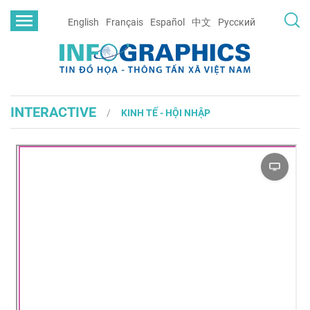
English
Français
Español
中文
Русский
INTERACTIVE
KINH TẾ - HỘI NHẬP