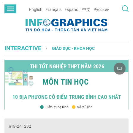
English
Français
Español
中文
Русский
INTERACTIVE
GIÁO DỤC - KHOA HỌC
#IG-241282