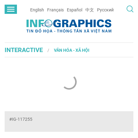
English
Français
Español
中文
Русский
INTERACTIVE
VĂN HÓA - XÃ HỘI
#IG-117255