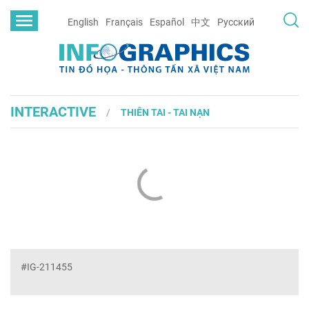
English
Français
Español
中文
Русский
INTERACTIVE
THIÊN TAI - TAI NẠN
#IG-211455