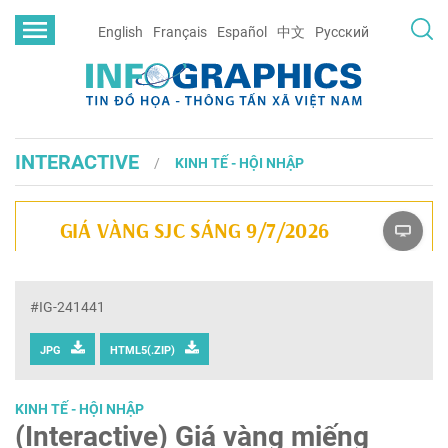
English
Français
Español
中文
Русский
INTERACTIVE
KINH TẾ - HỘI NHẬP
#IG-241441
JPG
HTML5(.ZIP)
KINH TẾ - HỘI NHẬP
(Interactive) Giá vàng miếng