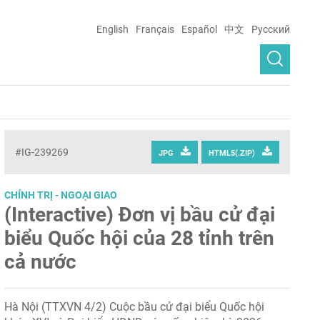
English
Français
Español
中文
Русский
#IG-239269
JPG
HTML5(.ZIP)
CHÍNH TRỊ - NGOẠI GIAO
(Interactive) Đơn vị bầu cử đại
biểu Quốc hội của 28 tỉnh trên
cả nước
Hà Nội (TTXVN 4/2) Cuộc bầu cử đại biểu Quốc hội