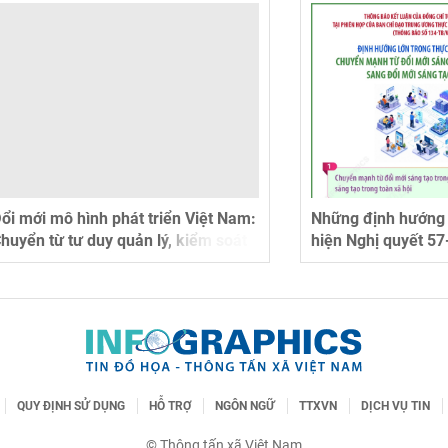
ô hình phát triển Việt Nam:
Những định hướng lớn tron
 tư duy quản lý, kiểm soát
hiện Nghị quyết 57-NQ/TW 
 tạo, dẫn dắt phát triển
và hết)
QUY ĐỊNH SỬ DỤNG
HỖ TRỢ
NGÔN NGỮ
TTXVN
DỊCH VỤ TIN
© Thông tấn xã Việt Nam