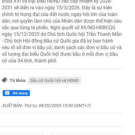
khóa XVI và Đại biểu HĐND các cấp nhiệm kỳ 2026-
2031 sẽ diễn ra vào ngày 15/3/2026. Đây là sự kiện
chính trị trọng đại của đất nước, ngày hội lớn của toàn
dân, nơi quyền làm chủ của Nhân dân được thể hiện sâu
sắc qua từng lá phiếu. Nghị quyết số 85/NQ-HĐBCQG
ngày 15/12/2025 do Chủ tịch Quốc hội Trần Thanh Mẫn
- Chủ tịch Hội đồng Bầu cử Quốc gia đã ký ban hành
nêu rõ số đơn vị bầu cử, danh sách các đơn vị bầu cử và
số lượng đại biểu Quốc hội được bầu ở mỗi đơn vị bầu
cử của 34 tỉnh, thành phố.
Từ khóa:
bầu cử Quốc hội và HĐND
Mã nhúng
XUẤT BẢN:
Thứ tư, 04/02/2026 15:40 (GMT+7)