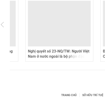
Nghị quyết số 23-NQ/TW: Người Việt
Đổi mới m
Nam ở nước ngoài là bộ phận đặc
Chuyển từ
biệt trong khối đại đoàn kết toàn dân
sang kiến
tộc
TRANG CHỦ
SỞ HỮU TRÍ TUỆ