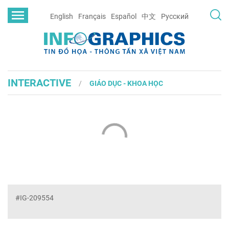
English
Français
Español
中文
Русский
INTERACTIVE
GIÁO DỤC - KHOA HỌC
#IG-209554