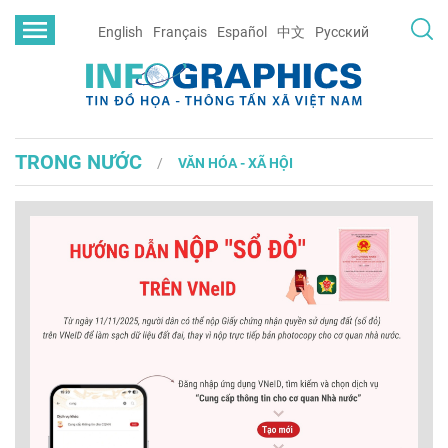
English
Français
Español
中文
Русский
TRONG NƯỚC
VĂN HÓA - XÃ HỘI