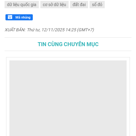
dữ liệu quốc gia
cơ sở dữ liệu
đất đai
sổ đỏ
Mã nhúng
XUẤT BẢN:
Thứ tư, 12/11/2025 14:25 (GMT+7)
TIN CÙNG CHUYÊN MỤC