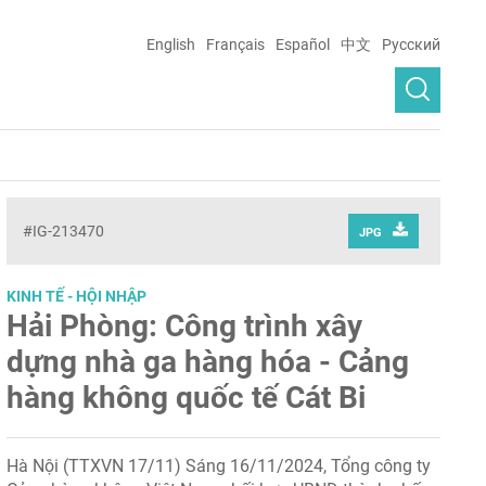
English
Français
Español
中文
Русский
#IG-213470
JPG
KINH TẾ - HỘI NHẬP
Hải Phòng: Công trình xây
dựng nhà ga hàng hóa - Cảng
hàng không quốc tế Cát Bi
Hà Nội (TTXVN 17/11) Sáng 16/11/2024, Tổng công ty