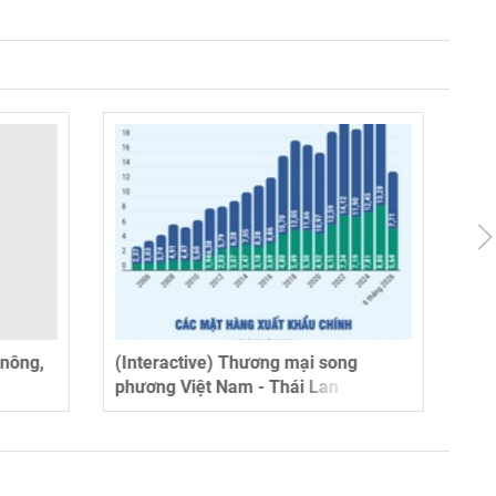
ong
(Interactive) Tỷ giá tham khảo giữa
n
Đồng Việt Nam và một số ngoại tệ
ngày 6/8/2026