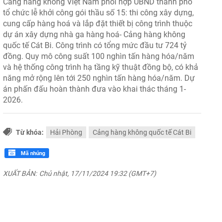
Cảng hàng không Việt Nam phối hợp UBND thành phố
tổ chức lễ khởi công gói thầu số 15: thi công xây dựng,
cung cấp hàng hoá và lắp đặt thiết bị công trình thuộc
dự án xây dựng nhà ga hàng hoá- Cảng hàng không
quốc tế Cát Bi. Công trình có tổng mức đầu tư 724 tỷ
đồng. Quy mô công suất 100 nghìn tấn hàng hóa/năm
và hệ thống công trình hạ tầng kỹ thuật đồng bộ, có khả
năng mở rộng lên tới 250 nghìn tấn hàng hóa/năm. Dự
án phấn đấu hoàn thành đưa vào khai thác tháng 1-
2026.
Từ khóa:
Hải Phòng
Cảng hàng không quốc tế Cát Bi
Mã nhúng
XUẤT BẢN:
Chủ nhật, 17/11/2024 19:32 (GMT+7)