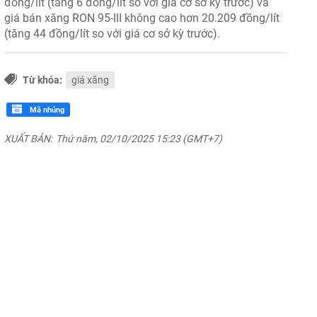
đồng/lít (tăng 6 đồng/lít so với giá cơ sở kỳ trước) và
giá bán xăng RON 95-III không cao hơn 20.209 đồng/lít
(tăng 44 đồng/lít so với giá cơ sở kỳ trước).
Từ khóa:
giá xăng
Mã nhúng
XUẤT BẢN:
Thứ năm, 02/10/2025 15:23 (GMT+7)