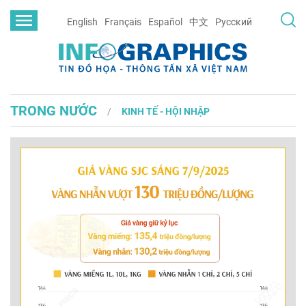
English
Français
Español
中文
Русский
TRONG NƯỚC
KINH TẾ - HỘI NHẬP