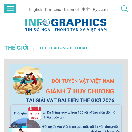
English
Français
Español
中文
Русский
THẾ GIỚI
THỂ THAO - NGHỆ THUẬT