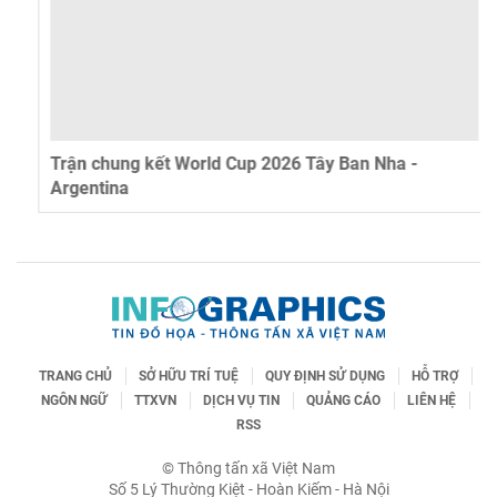
Trận chung kết World Cup 2026 Tây Ban Nha -
Argentina
TRANG CHỦ
SỞ HỮU TRÍ TUỆ
QUY ĐỊNH SỬ DỤNG
HỖ TRỢ
NGÔN NGỮ
TTXVN
DỊCH VỤ TIN
QUẢNG CÁO
LIÊN HỆ
RSS
© Thông tấn xã Việt Nam
Số 5 Lý Thường Kiệt - Hoàn Kiếm - Hà Nội