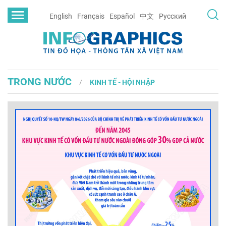
English
Français
Español
中文
Русский
TRONG NƯỚC
KINH TẾ - HỘI NHẬP