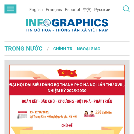
English
Français
Español
中文
Русский
TRONG NƯỚC
CHÍNH TRỊ - NGOẠI GIAO