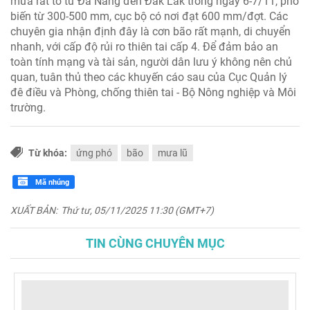
mưa rất to từ Đà Nẵng đến Đắk Lắk trong ngày 6-7/11, phổ
biến từ 300-500 mm, cục bộ có nơi đạt 600 mm/đợt. Các
chuyên gia nhận định đây là cơn bão rất mạnh, di chuyển
nhanh, với cấp độ rủi ro thiên tai cấp 4. Để đảm bảo an
toàn tính mạng và tài sản, người dân lưu ý không nên chủ
quan, tuân thủ theo các khuyến cáo sau của Cục Quản lý
đê điều và Phòng, chống thiên tai - Bộ Nông nghiệp và Môi
trường.
Từ khóa:
ứng phó
bão
mưa lũ
Mã nhúng
XUẤT BẢN:
Thứ tư, 05/11/2025 11:30 (GMT+7)
TIN CÙNG CHUYÊN MỤC