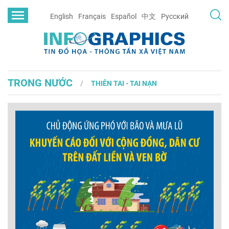
English
Français
Español
中文
Русский
TRONG NƯỚC
THIÊN TAI - TAI NẠN