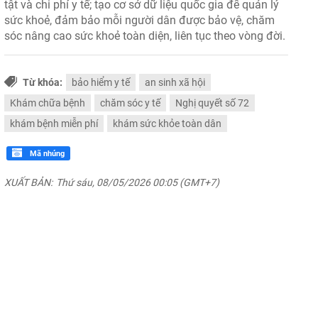
tật và chi phí y tế; tạo cơ sở dữ liệu quốc gia để quản lý
sức khoẻ, đảm bảo mỗi người dân được bảo vệ, chăm
sóc nâng cao sức khoẻ toàn diện, liên tục theo vòng đời.
Từ khóa:
bảo hiểm y tế
an sinh xã hội
Khám chữa bệnh
chăm sóc y tế
Nghị quyết số 72
khám bệnh miễn phí
khám sức khỏe toàn dân
Mã nhúng
XUẤT BẢN:
Thứ sáu, 08/05/2026 00:05 (GMT+7)