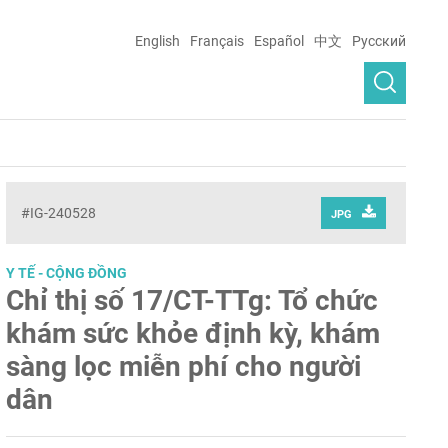
English
Français
Español
中文
Русский
#IG-240528
JPG
Y TẾ - CỘNG ĐỒNG
Chỉ thị số 17/CT-TTg: Tổ chức
khám sức khỏe định kỳ, khám
sàng lọc miễn phí cho người
dân