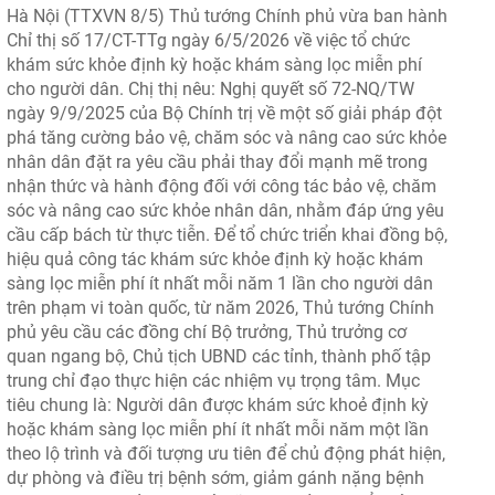
Hà Nội (TTXVN 8/5) Thủ tướng Chính phủ vừa ban hành
Chỉ thị số 17/CT-TTg ngày 6/5/2026 về việc tổ chức
khám sức khỏe định kỳ hoặc khám sàng lọc miễn phí
cho người dân. Chị thị nêu: Nghị quyết số 72-NQ/TW
ngày 9/9/2025 của Bộ Chính trị về một số giải pháp đột
phá tăng cường bảo vệ, chăm sóc và nâng cao sức khỏe
nhân dân đặt ra yêu cầu phải thay đổi mạnh mẽ trong
nhận thức và hành động đối với công tác bảo vệ, chăm
sóc và nâng cao sức khỏe nhân dân, nhằm đáp ứng yêu
cầu cấp bách từ thực tiễn. Để tổ chức triển khai đồng bộ,
hiệu quả công tác khám sức khỏe định kỳ hoặc khám
sàng lọc miễn phí ít nhất mỗi năm 1 lần cho người dân
trên phạm vi toàn quốc, từ năm 2026, Thủ tướng Chính
phủ yêu cầu các đồng chí Bộ trưởng, Thủ trưởng cơ
quan ngang bộ, Chủ tịch UBND các tỉnh, thành phố tập
trung chỉ đạo thực hiện các nhiệm vụ trọng tâm. Mục
tiêu chung là: Người dân được khám sức khoẻ định kỳ
hoặc khám sàng lọc miễn phí ít nhất mỗi năm một lần
theo lộ trình và đối tượng ưu tiên để chủ động phát hiện,
dự phòng và điều trị bệnh sớm, giảm gánh nặng bệnh