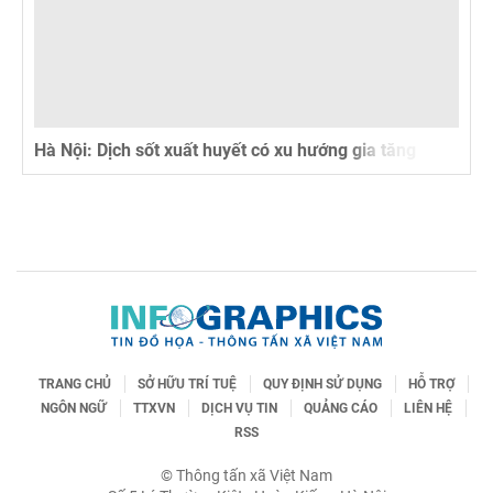
Hà Nội: Dịch sốt xuất huyết có xu hướng gia tăng
TRANG CHỦ
SỞ HỮU TRÍ TUỆ
QUY ĐỊNH SỬ DỤNG
HỖ TRỢ
NGÔN NGỮ
TTXVN
DỊCH VỤ TIN
QUẢNG CÁO
LIÊN HỆ
RSS
© Thông tấn xã Việt Nam