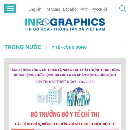
English
Français
Español
中文
Русский
TRONG NƯỚC
Y TẾ - CỘNG ĐỒNG