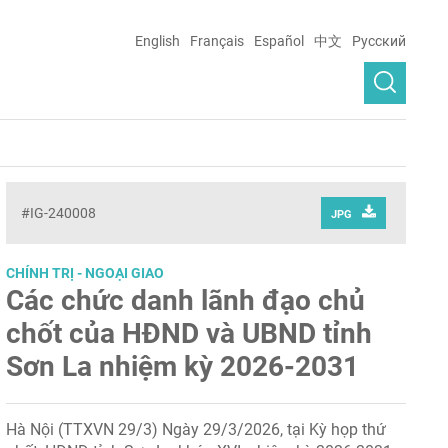
English
Français
Español
中文
Русский
#IG-240008
JPG
CHÍNH TRỊ - NGOẠI GIAO
Các chức danh lãnh đạo chủ
chốt của HĐND và UBND tỉnh
Sơn La nhiệm kỳ 2026-2031
Hà Nội (TTXVN 29/3) Ngày 29/3/2026, tại Kỳ họp thứ