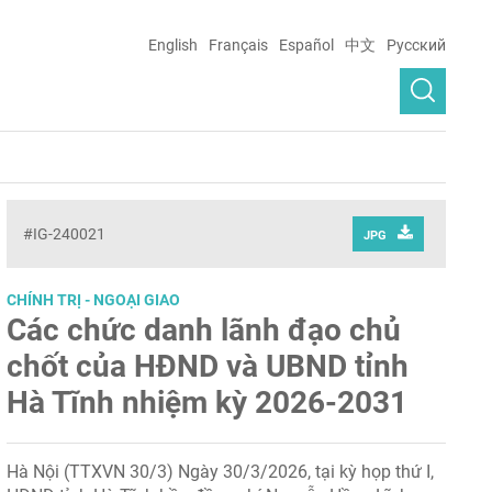
English
Français
Español
中文
Русский
#IG-240021
JPG
CHÍNH TRỊ - NGOẠI GIAO
Các chức danh lãnh đạo chủ
chốt của HĐND và UBND tỉnh
Hà Tĩnh nhiệm kỳ 2026-2031
Hà Nội (TTXVN 30/3) Ngày 30/3/2026, tại kỳ họp thứ I,