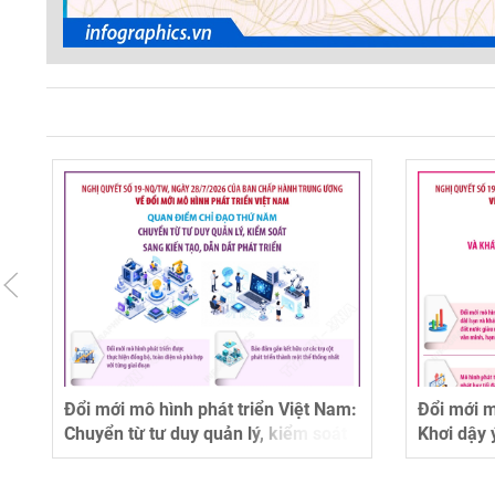
Việt Nam:
Đổi mới mô hình phát triển Việt Nam:
Đ
iểm soát
Khơi dậy ý chí, sức sáng tạo và khát
X
triển
vọng cống hiến của con người Việt
x
Nam
t