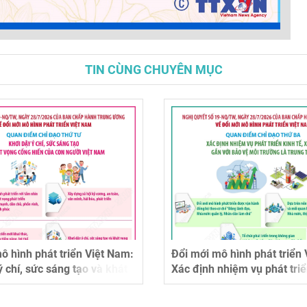
TIN CÙNG CHUYÊN MỤC
ổi mới mô hình phát triển Việt Nam:
Đổi mới mô hình ph
ác định nhiệm vụ phát triển kinh tế,
Lấy con người làm 
ã hội gắn với bảo vệ môi trường là
mục tiêu, động lực 
rung tâm