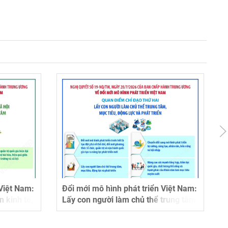
át triển Việt Nam:
Đổi mới mô hình phát triển Việt Nam:
chủ thể trung tâm,
Kiên định mục tiêu độc lập dân tộc
và phát triển
và chủ nghĩa xã hội