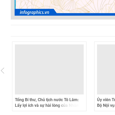
n
Tổng Bí thư, Chủ tịch nước Tô Lâm:
Ủy viên T
Lấy lợi ích và sự hài lòng của Nhân
Bộ Nội vụ
dân làm thước đo cuối cùng