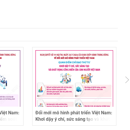
 Việt Nam:
Đổi mới mô hình phát triển Việt Nam:
iểm soát
Khơi dậy ý chí, sức sáng tạo và khát
triển
vọng cống hiến của con người Việt