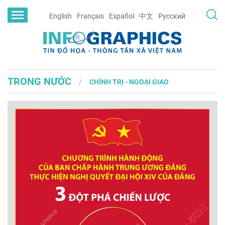
English
Français
Español
中文
Русский
TRONG NƯỚC
CHÍNH TRỊ - NGOẠI GIAO