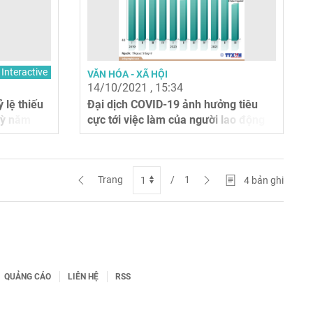
Interactive
VĂN HÓA - XÃ HỘI
14/10/2021 , 15:34
ỷ lệ thiếu
Đại dịch COVID-19 ảnh hưởng tiêu
kỳ năm
cực tới việc làm của người lao động
Trang
/
1
4
bản ghi
QUẢNG CÁO
LIÊN HỆ
RSS