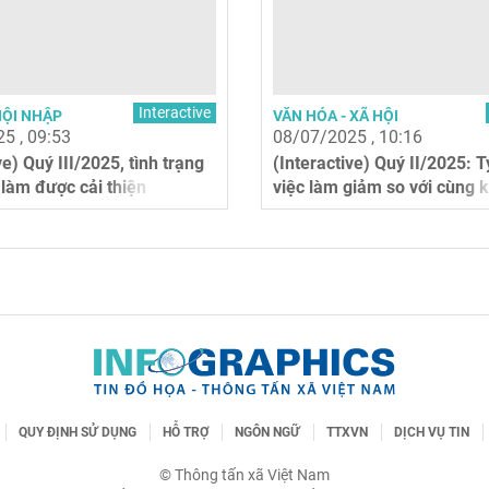
Interactive
HỘI NHẬP
VĂN HÓA - XÃ HỘI
5 , 09:53
08/07/2025 , 10:16
ve) Quý III/2025, tình trạng
(Interactive) Quý II/2025: T
 làm được cải thiện
việc làm giảm so với cùng 
trước
QUY ĐỊNH SỬ DỤNG
HỖ TRỢ
NGÔN NGỮ
TTXVN
DỊCH VỤ TIN
© Thông tấn xã Việt Nam