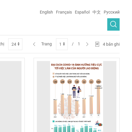
English
Français
Español
中文
Русский
thị
Trang
/
1
4
bản ghi