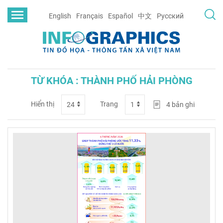
English
Français
Español
中文
Русский
TỪ KHÓA : THÀNH PHỐ HẢI PHÒNG
Hiển thị
Trang
4
bản ghi