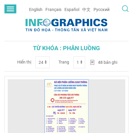
English
Français
Español
中文
Русский
TỪ KHÓA : PHÂN LUỒNG
Hiển thị
Trang
48
bản ghi