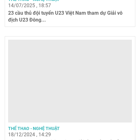
14/07/2025 , 18:57
23 cầu thủ đội tuyển U23 Việt Nam tham dự Giải vô
địch U23 Đông...
THỂ THAO - NGHỆ THUẬT
18/12/2024 , 14:29