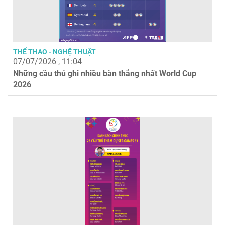
THỂ THAO - NGHỆ THUẬT
07/07/2026 , 11:04
Những cầu thủ ghi nhiều bàn thắng nhất World Cup
2026