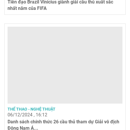
Tiền đạo Brazil Vinicius giành giải cầu thủ xuất sắc
nhất năm của FIFA
THỂ THAO - NGHỆ THUẬT
06/12/2024 , 16:12
Danh sách chính thức 26 cầu thủ tham dự Giải vô địch
Đông Nam Á...