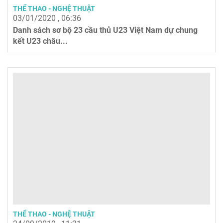
THỂ THAO - NGHỆ THUẬT
03/01/2020 , 06:36
Danh sách sơ bộ 23 cầu thủ U23 Việt Nam dự chung
kết U23 châu...
THỂ THAO - NGHỆ THUẬT