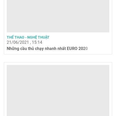
THỂ THAO - NGHỆ THUẬT
21/06/2021 , 15:14
Những cầu thủ chạy nhanh nhất EURO 2020