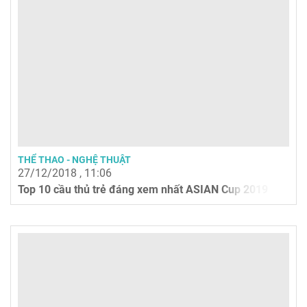
THỂ THAO - NGHỆ THUẬT
27/12/2018 , 11:06
Top 10 cầu thủ trẻ đáng xem nhất ASIAN Cup 2019