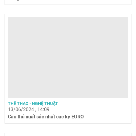
THỂ THAO - NGHỆ THUẬT
13/06/2024 , 14:09
Cầu thủ xuất sắc nhất các kỳ EURO