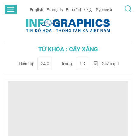
English
Français
Español
中文
Русский
TỪ KHÓA : CÂY XĂNG
Hiển thị
Trang
2
bản ghi