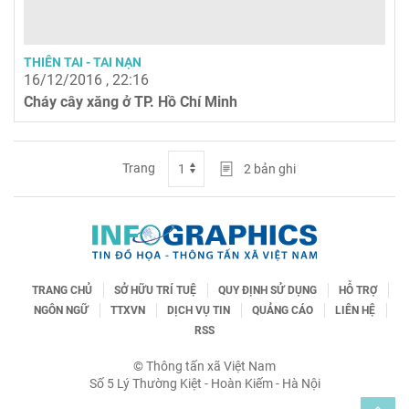
THIÊN TAI - TAI NẠN
16/12/2016 , 22:16
Cháy cây xăng ở TP. Hồ Chí Minh
Trang
2
bản ghi
TRANG CHỦ
SỞ HỮU TRÍ TUỆ
QUY ĐỊNH SỬ DỤNG
HỖ TRỢ
NGÔN NGỮ
TTXVN
DỊCH VỤ TIN
QUẢNG CÁO
LIÊN HỆ
RSS
© Thông tấn xã Việt Nam
Số 5 Lý Thường Kiệt - Hoàn Kiếm - Hà Nội