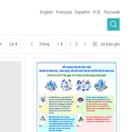
English
Français
Español
中文
Русский
hị
Trang
/
2
32
bản ghi