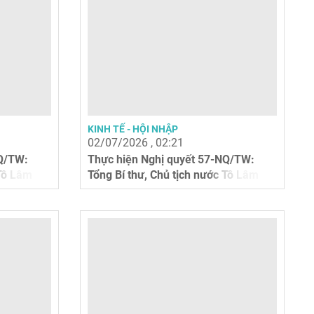
KINH TẾ - HỘI NHẬP
02/07/2026 , 02:21
NQ/TW:
Thực hiện Nghị quyết 57-NQ/TW:
 Tô Lâm
Tổng Bí thư, Chủ tịch nước Tô Lâm
nhấn mạnh...