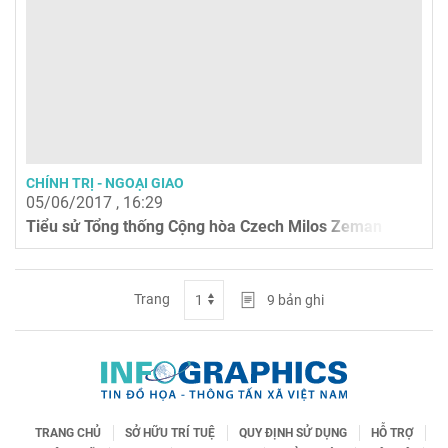
CHÍNH TRỊ - NGOẠI GIAO
05/06/2017 , 16:29
Tiểu sử Tổng thống Cộng hòa Czech Milos Zeman
Trang
9
bản ghi
TRANG CHỦ
SỞ HỮU TRÍ TUỆ
QUY ĐỊNH SỬ DỤNG
HỖ TRỢ