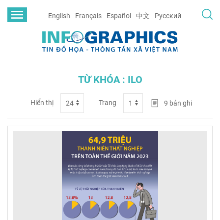
English
Français
Español
中文
Русский
TỪ KHÓA : ILO
Hiển thị
Trang
9
bản ghi