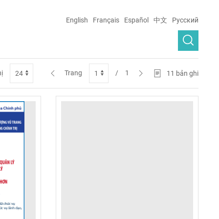
English
Français
Español
中文
Русский
hị
Trang
/
1
11
bản ghi