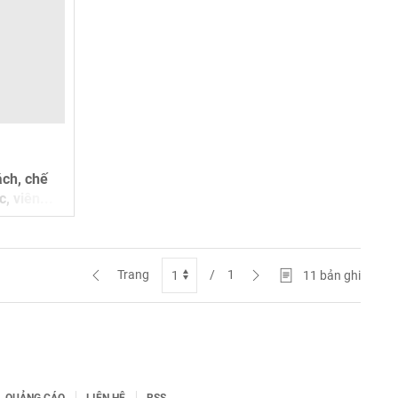
ách, chế
, viên...
Trang
/
1
11
bản ghi