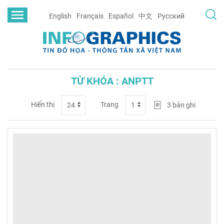
English
Français
Español
中文
Русский
TỪ KHÓA : ANPTT
Hiển thị
Trang
3
bản ghi