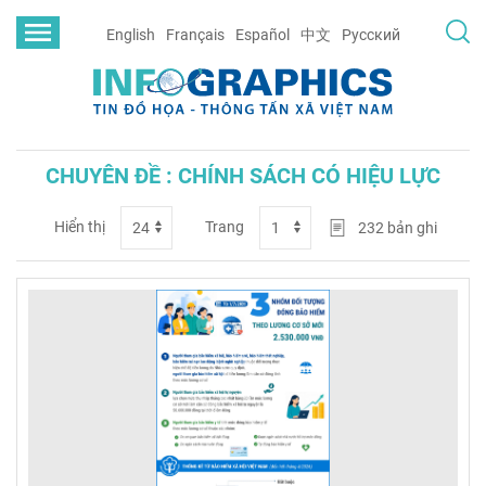
English
Français
Español
中文
Русский
CHUYÊN ĐỀ : CHÍNH SÁCH CÓ HIỆU LỰC
Hiển thị
Trang
232
bản ghi