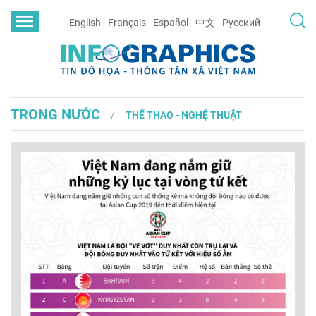
English
Français
Español
中文
Русский
TRONG NƯỚC
THỂ THAO - NGHỆ THUẬT