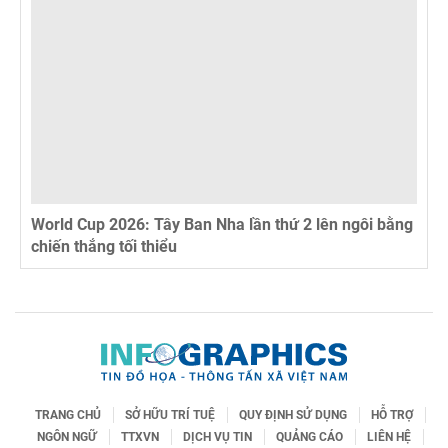
World Cup 2026: Tây Ban Nha lần thứ 2 lên ngôi bằng
chiến thắng tối thiểu
TRANG CHỦ
SỞ HỮU TRÍ TUỆ
QUY ĐỊNH SỬ DỤNG
HỖ TRỢ
NGÔN NGỮ
TTXVN
DỊCH VỤ TIN
QUẢNG CÁO
LIÊN HỆ