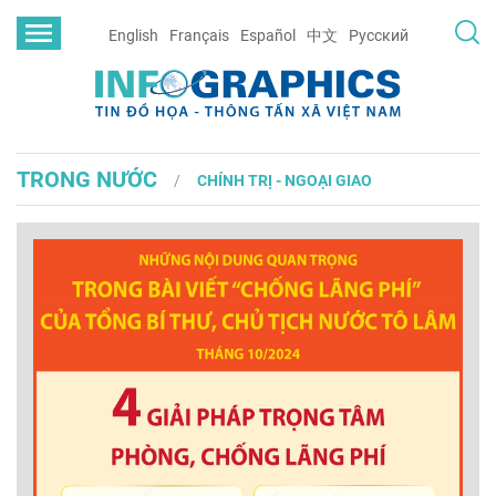
English
Français
Español
中文
Русский
TRONG NƯỚC
CHÍNH TRỊ - NGOẠI GIAO