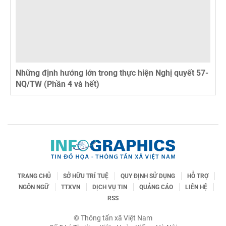
Những định hướng lớn trong thực hiện Nghị quyết 57-
NQ/TW (Phần 4 và hết)
TRANG CHỦ
SỞ HỮU TRÍ TUỆ
QUY ĐỊNH SỬ DỤNG
HỖ TRỢ
NGÔN NGỮ
TTXVN
DỊCH VỤ TIN
QUẢNG CÁO
LIÊN HỆ
RSS
© Thông tấn xã Việt Nam