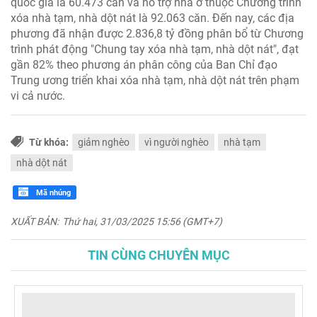
quốc gia là 60.473 căn và hỗ trợ nhà ở thuộc Chương trình
xóa nhà tạm, nhà dột nát là 92.063 căn. Đến nay, các địa
phương đã nhận được 2.836,8 tỷ đồng phân bổ từ Chương
trình phát động "Chung tay xóa nhà tạm, nhà dột nát", đạt
gần 82% theo phương án phân công của Ban Chỉ đạo
Trung ương triển khai xóa nhà tạm, nhà dột nát trên phạm
vi cả nước.
Từ khóa:
giảm nghèo
vì người nghèo
nhà tạm
nhà dột nát
Mã nhúng
XUẤT BẢN:
Thứ hai, 31/03/2025 15:56 (GMT+7)
TIN CÙNG CHUYÊN MỤC