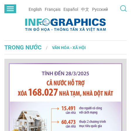
English
Français
Español
中文
Русский
TRONG NƯỚC
VĂN HÓA - XÃ HỘI