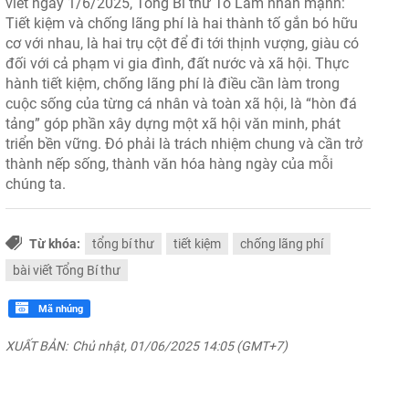
viết ngày 1/6/2025, Tổng Bí thư Tô Lâm nhấn mạnh:
Tiết kiệm và chống lãng phí là hai thành tố gắn bó hữu
cơ với nhau, là hai trụ cột để đi tới thịnh vượng, giàu có
đối với cả phạm vi gia đình, đất nước và xã hội. Thực
hành tiết kiệm, chống lãng phí là điều cần làm trong
cuộc sống của từng cá nhân và toàn xã hội, là “hòn đá
tảng” góp phần xây dựng một xã hội văn minh, phát
triển bền vững. Đó phải là trách nhiệm chung và cần trở
thành nếp sống, thành văn hóa hàng ngày của mỗi
chúng ta.
Từ khóa:
tổng bí thư
tiết kiệm
chống lãng phí
bài viết Tổng Bí thư
Mã nhúng
XUẤT BẢN:
Chủ nhật, 01/06/2025 14:05 (GMT+7)