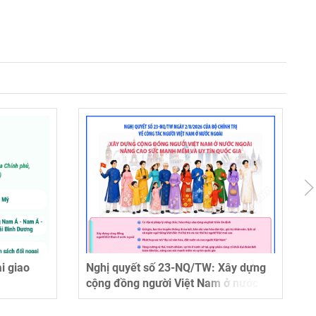
i giao
Nghị quyết số 23-NQ/TW: Xây dựng
cộng đồng người Việt Nam ở nước
ngoài, nâng cao sức mạnh mềm và
uy tín quốc gia