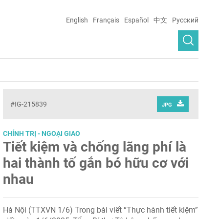
English
Français
Español
中文
Русский
#IG-215839
JPG
CHÍNH TRỊ - NGOẠI GIAO
Tiết kiệm và chống lãng phí là
hai thành tố gắn bó hữu cơ với
nhau
Hà Nội (TTXVN 1/6) Trong bài viết “Thực hành tiết kiệm”