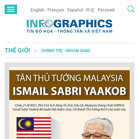
English
Français
Español
中文
Русский
THẾ GIỚI
CHÍNH TRỊ - NGOẠI GIAO