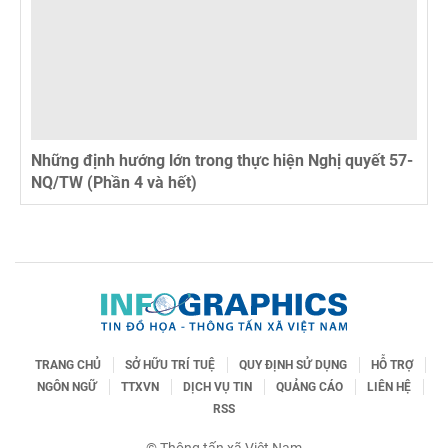
Những định hướng lớn trong thực hiện Nghị quyết 57-
NQ/TW (Phần 4 và hết)
TRANG CHỦ
SỞ HỮU TRÍ TUỆ
QUY ĐỊNH SỬ DỤNG
HỖ TRỢ
NGÔN NGỮ
TTXVN
DỊCH VỤ TIN
QUẢNG CÁO
LIÊN HỆ
RSS
© Thông tấn xã Việt Nam