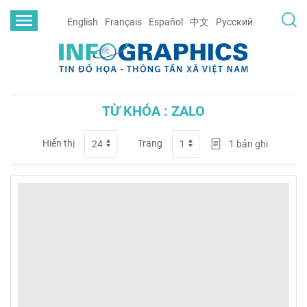
English
Français
Español
中文
Русский
TỪ KHÓA : ZALO
Hiển thị
Trang
1
bản ghi