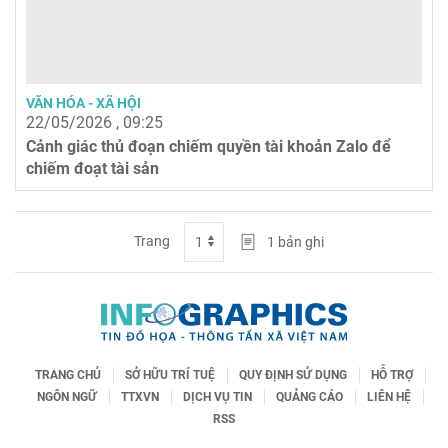
VĂN HÓA - XÃ HỘI
22/05/2026 , 09:25
Cảnh giác thủ đoạn chiếm quyền tài khoản Zalo để
chiếm đoạt tài sản
Trang
1
bản ghi
TRANG CHỦ
SỞ HỮU TRÍ TUỆ
QUY ĐỊNH SỬ DỤNG
HỖ TRỢ
NGÔN NGỮ
TTXVN
DỊCH VỤ TIN
QUẢNG CÁO
LIÊN HỆ
RSS