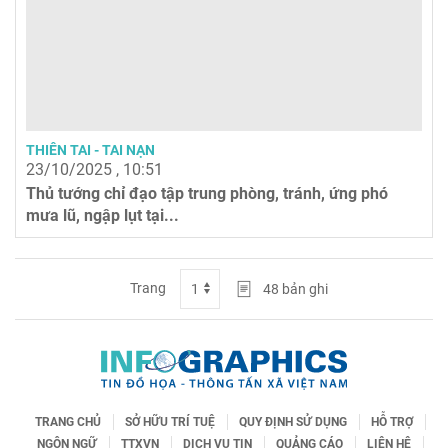
THIÊN TAI - TAI NẠN
23/10/2025 , 10:51
Thủ tướng chỉ đạo tập trung phòng, tránh, ứng phó
mưa lũ, ngập lụt tại...
Trang
48
bản ghi
TRANG CHỦ
SỞ HỮU TRÍ TUỆ
QUY ĐỊNH SỬ DỤNG
HỖ TRỢ
NGÔN NGỮ
TTXVN
DỊCH VỤ TIN
QUẢNG CÁO
LIÊN HỆ