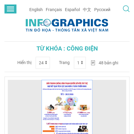
English
Français
Español
中文
Русский
TỪ KHÓA : CÔNG ĐIỆN
Hiển thị
Trang
48
bản ghi