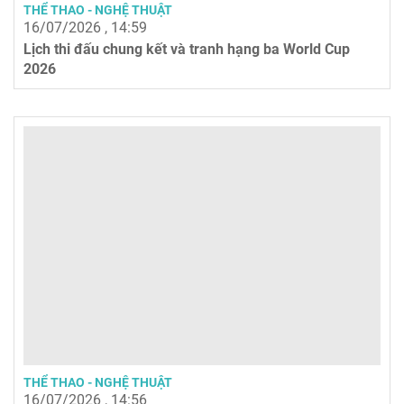
THỂ THAO - NGHỆ THUẬT
16/07/2026 , 14:59
Lịch thi đấu chung kết và tranh hạng ba World Cup
2026
THỂ THAO - NGHỆ THUẬT
16/07/2026 , 14:56