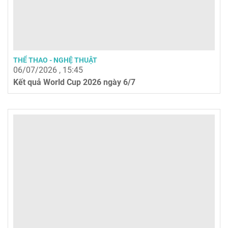
THỂ THAO - NGHỆ THUẬT
06/07/2026 , 15:45
Kết quả World Cup 2026 ngày 6/7