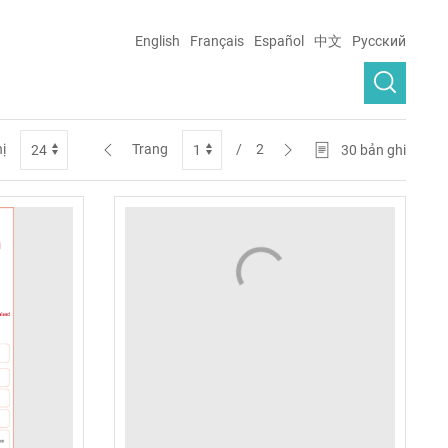
English
Français
Español
中文
Русский
hị
Trang
/
2
30
bản ghi