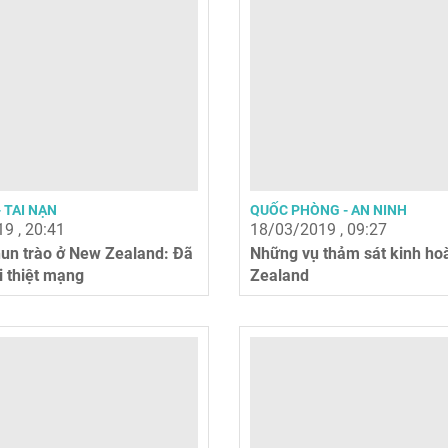
- TAI NẠN
QUỐC PHÒNG - AN NINH
9 , 20:41
18/03/2019 , 09:27
hun trào ở New Zealand: Đã
Những vụ thảm sát kinh ho
i thiệt mạng
Zealand