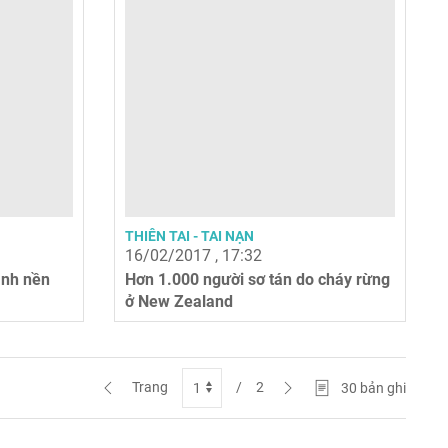
THIÊN TAI - TAI NẠN
16/02/2017 , 17:32
ành nền
Hơn 1.000 người sơ tán do cháy rừng
ở New Zealand
Trang
/
2
30
bản ghi