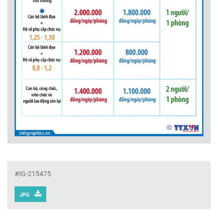
#IG-215475
JPG