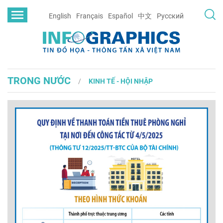
English
Français
Español
中文
Русский
TRONG NƯỚC
KINH TẾ - HỘI NHẬP