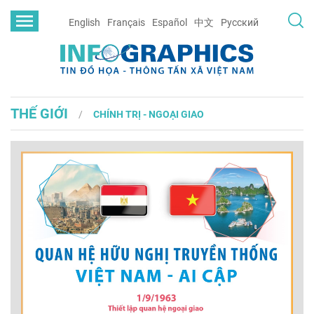
English
Français
Español
中文
Русский
THẾ GIỚI
CHÍNH TRỊ - NGOẠI GIAO